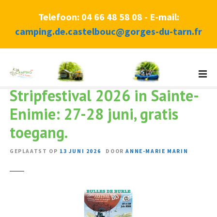
Telefoon: 04 66 48 58 08 - E-mail:
camping.de.castelbouc@gorges-du-tarn.fr
G
a
d
Stripfestival 2026 in Sainte-
i
Enimie: 27-28 juni, gratis
r
e
toegang.
c
t
GEPLAATST OP
13 JUNI 2026
DOOR
ANNE-MARIE MARIN
n
a
a
r
d
e