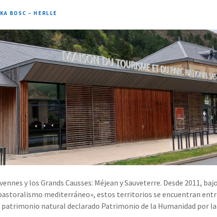
IKA BOSC – HERLLE
vennes y los Grands Causses: Méjean y Sauveterre. Desde 2011, baj
opastoralismo mediterráneo», estos territorios se encuentran entr
e patrimonio natural declarado Patrimonio de la Humanidad por 