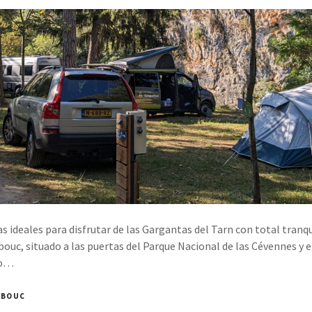
as ideales para disfrutar de las Gargantas del Tarn con total tranq
lbouc, situado a las puertas del Parque Nacional de las Cévennes y
no…
LBOUC