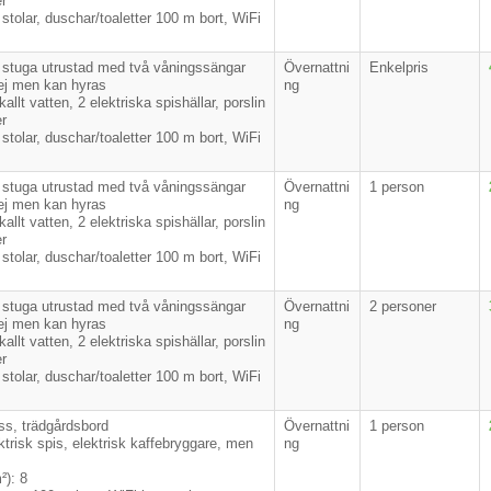
er
stolar, duschar/toaletter 100 m bort, WiFi
 stuga utrustad med två våningssängar
Övernattni
Enkelpris
ej men kan hyras
ng
llt vatten, 2 elektriska spishällar, porslin
er
stolar, duschar/toaletter 100 m bort, WiFi
 stuga utrustad med två våningssängar
Övernattni
1 person
ej men kan hyras
ng
llt vatten, 2 elektriska spishällar, porslin
er
stolar, duschar/toaletter 100 m bort, WiFi
 stuga utrustad med två våningssängar
Övernattni
2 personer
ej men kan hyras
ng
llt vatten, 2 elektriska spishällar, porslin
er
stolar, duschar/toaletter 100 m bort, WiFi
ass, trädgårdsbord
Övernattni
1 person
ktrisk spis, elektrisk kaffebryggare, men
ng
²): 8