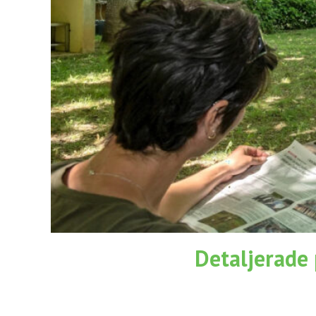
l
l
Detaljerade 