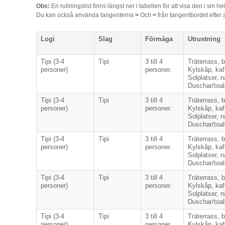
Obs:
En rullningslist finns längst ner i tabellen för att visa den i sin he
Du kan också använda tangenterna
>
Och
<
från tangentbordet efter at
Logi
Slag
Förmåga
Utrustning
Tipi (3-4
Tipi
3 till 4
Träterrass, 
personer)
personer.
Kylskåp, kaff
Solplatser, 
Duschar/toal
Tipi (3-4
Tipi
3 till 4
Träterrass, 
personer)
personer.
Kylskåp, kaff
Solplatser, 
Duschar/toal
Tipi (3-4
Tipi
3 till 4
Träterrass, 
personer)
personer.
Kylskåp, kaff
Solplatser, 
Duschar/toal
Tipi (3-4
Tipi
3 till 4
Träterrass, 
personer)
personer.
Kylskåp, kaff
Solplatser, 
Duschar/toal
Tipi (3-4
Tipi
3 till 4
Träterrass, 
personer)
personer.
Kylskåp, kaff