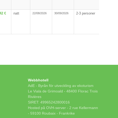
42 €
natt
2-3 personer
22/08/2026
30/09/2026
Webbhotell
AdE - Byrån för utveckling av ekoturism
Le Viala de Grimoald - 48400 Florac Trois
Rivières
SIRET: 49965242800016
Hosted på OVH-server - 2 rue Kellermann
- 59100 Roubaix - Frankrike