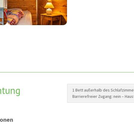
htung
1 Bett außerhalb des Schlafzimme
Barrierefreier Zugang: nein – Hau
sonen