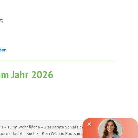
t;
er.
 im Jahr 2026
rs – 18 m² Wohnfläche – 2 separate Schlafzimmer –
stiere erlaubt – Küche – Kein WC und Badezimmer – Terrasse.