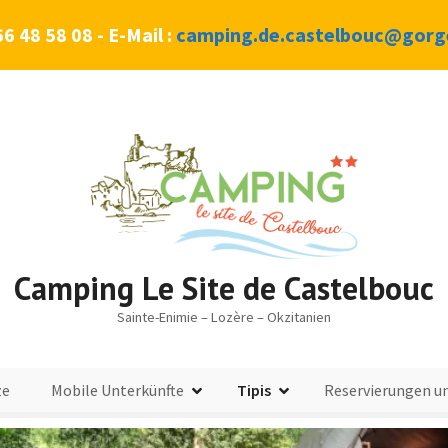
66 48 58 08 - E-Mail :
camping.de.castelbouc@gorge
Camping Le Site de Castelbouc
Sainte-Enimie – Lozère – Okzitanien
ze
Mobile Unterkünfte
Tipis
Reservierungen un