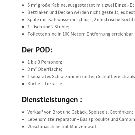
6 m² große Kabine, ausgestattet mit zwei Einzel-Et
Bettlaken und Decken werden nicht gestellt, es best
Spüle mit Kaltwasseranschluss, 2 elektrische Kochfe
1 Tisch und 2 Stühle;
Toiletten sind in 100 Metern Entfernung erreichbar.
Der POD:
1 bis 3 Personen;
8 m² Oberfläche;
1 separates Schlafzimmer und ein Schlafbereich au
Küche – Terrasse.
Dienstleistungen :
Verkauf von Brot und Gebäck, Speiseeis, Getränken;
Lebensmittelreparatur – Basisprodukte und Camping
Waschmaschine mit Münzeinwurf.