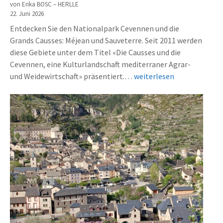
von Erika BOSC – HERLLE
n
22. Juni 2026
o
Entdecken Sie den Nationalpark Cevennen und die
m
Grands Causses: Méjean und Sauveterre. Seit 2011 werden
i
diese Gebiete unter dem Titel «Die Causses und die
e
Cevennen, eine Kulturlandschaft mediterraner Agrar-
l
L
und Weidewirtschaft» präsentiert.…
weiterlesen
o
e
z
P
é
a
r
r
i
c
e
n
n
a
n
t
e
i
p
o
r
n
è
a