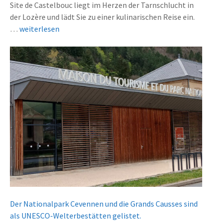
Site de Castelbouc liegt im Herzen der Tarnschlucht in
der Lozère und lädt Sie zu einer kulinarischen Reise ein.
D
…
weiterlesen
é
c
o
u
v
r
i
r
l
a
g
a
s
t
Der Nationalpark Cevennen und die Grands Causses sind
r
als UNESCO-Welterbestätten gelistet.
o