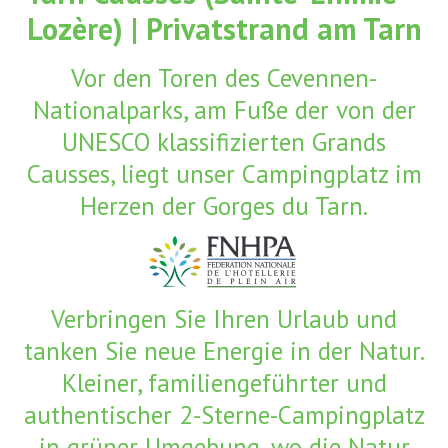
Lozère) | Privatstrand am Tarn
g
e
n
Vor den Toren des Cevennen-
Nationalparks, am Fuße der von der
UNESCO klassifizierten Grands
Causses, liegt unser Campingplatz im
Herzen der Gorges du Tarn.
Verbringen Sie Ihren Urlaub und
tanken Sie neue Energie in der Natur.
Kleiner, familiengeführter und
authentischer 2-Sterne-Campingplatz
in grüner Umgebung, wo die Natur