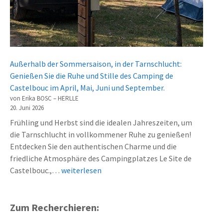
a
n
a
s
t
n
t
e
d
e
-
s
l
E
C
Außerhalb der Sommersaison, in der Tarnschlucht:
b
n
a
Genießen Sie die Ruhe und Stille des Camping de
o
i
u
Castelbouc im April, Mai, Juni und September.
u
m
s
von Erika BOSC – HERLLE
c
i
s
20. Juni 2026
.
e
e
Frühling und Herbst sind die idealen Jahreszeiten, um
e
s
die Tarnschlucht in vollkommener Ruhe zu genießen!
t
c
Entdecken Sie den authentischen Charme und die
s
l
friedliche Atmosphäre des Campingplatzes Le Site de
e
a
H
Castelbouc.,…
weiterlesen
s
s
o
e
s
r
n
é
s
Zum Recherchieren:
v
s
s
i