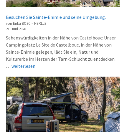
s
l
d
d
u
Besuchen Sie Sainte-Enimie und seine Umgebung.
e
C
von Erika BOSC – HERLLE
s
a
21. Juni 2026
C
m
Sehenswürdigkeiten in der Nähe von Castelbouc: Unser
é
p
Campingplatz Le Site de Castelbouc, in der Nähe von
v
i
Sainte-Enimie gelegen, lädt Sie ein, Natur und
e
n
Kulturerbe im Herzen der Tarn-Schlucht zu entdecken.
n
g
V
…
weiterlesen
n
L
i
e
e
s
s
S
i
e
i
t
t
t
e
l
e
r
e
d
S
s
e
a
G
C
i
r