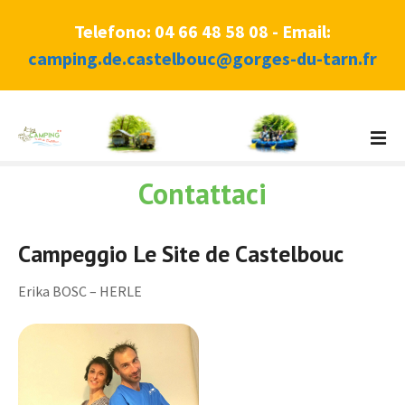
Telefono: 04 66 48 58 08 - Email:
camping.de.castelbouc@gorges-du-tarn.fr
V
a
i
Contattaci
a
l
c
Campeggio Le Site de Castelbouc
o
n
Erika BOSC – HERLE
t
e
n
u
t
o