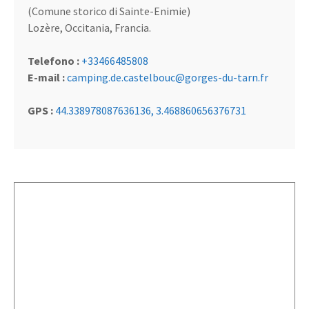
(Comune storico di Sainte-Enimie)
Lozère, Occitania, Francia.
Telefono :
+33466485808
E-mail :
camping.de.castelbouc@gorges-du-tarn.fr
GPS :
44.338978087636136, 3.468860656376731