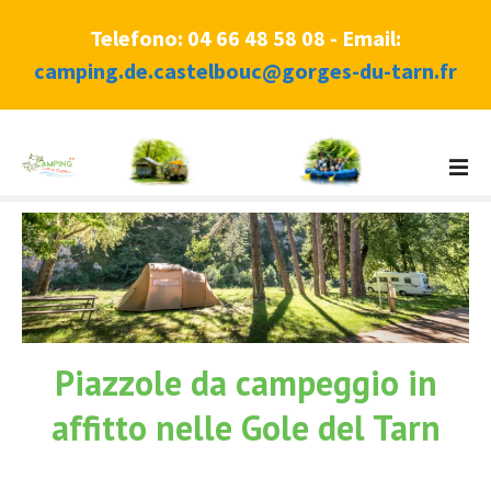
Telefono: 04 66 48 58 08 - Email:
camping.de.castelbouc@gorges-du-tarn.fr
V
a
i
a
l
c
o
n
t
Piazzole da campeggio in
e
n
affitto nelle Gole del Tarn
u
t
o