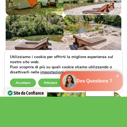
SV
ES
NL
Utilizziamo i cookie per offrirti la migliore esperienza sul
DE
nostro sito web.
Puoi scoprire di più su quali cookie stiamo utilizzando o
EN
disattivarli nelle
impostazioni
.
FR_FR
Chiudi il ban
Accettare
Rifiutare
Impostazioni
IT
Site de Confiance
Certifié par:
Trustindex