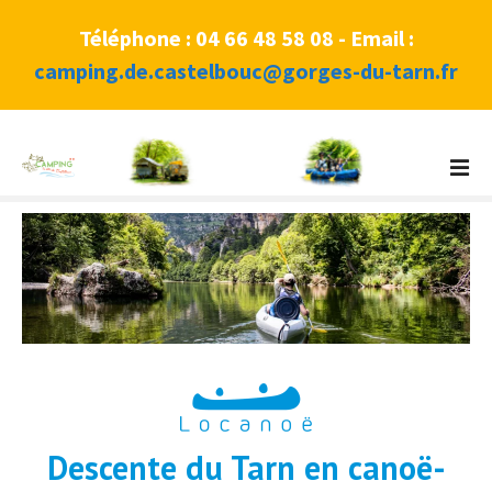
Téléphone : 04 66 48 58 08 - Email :
camping.de.castelbouc@gorges-du-tarn.fr
A
l
l
e
r
a
u
c
o
n
t
e
Descente du Tarn en canoë-
n
u