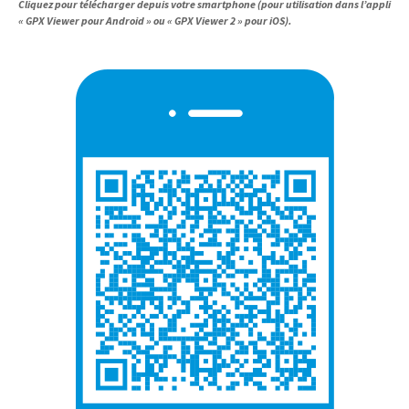
Cliquez pour télécharger depuis votre smartphone (pour utilisation dans l’appli
« GPX Viewer pour Android » ou « GPX Viewer 2 » pour iOS).