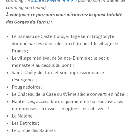
camping
« Nature et Rivière ★★★ »
pour la nuit (matériel de
camping non fourni).
À voir (avec ce parcours vous découvrez la quasi-totalité
des Gorges du Tarn !) :
Le hameau de Castelbouc, village semi troglodyte
dominé par les ruines de son château et le village de
Prades ;
Le village médiéval de Sainte-Enimie et le petit
monastère au dessus du pont ;
Saint-Chély-du-Tarn et son impressionnante
résurgence ;
Pougnadoires ;
Le Château de la Caze du XVème siècle converti en hôtel ;
Hauterives, accessible uniquement en bateau, avec ses
nombreuses terrasses : imaginez-les cultivées !
La Malène ;
Les Détroits ;
Le Cirque des Baumes.