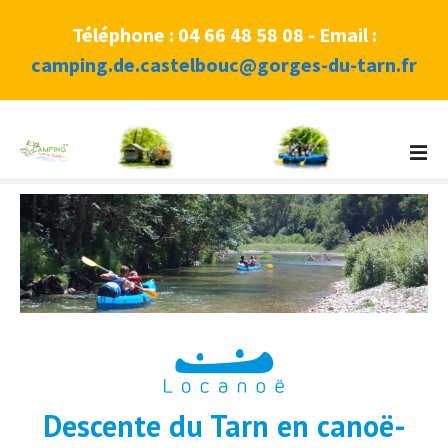
Téléphone : 04 66 48 58 08 - Email :
camping.de.castelbouc@gorges-du-tarn.fr
A
l
l
e
r
a
u
c
o
n
t
e
Descente du Tarn en canoë-
n
u