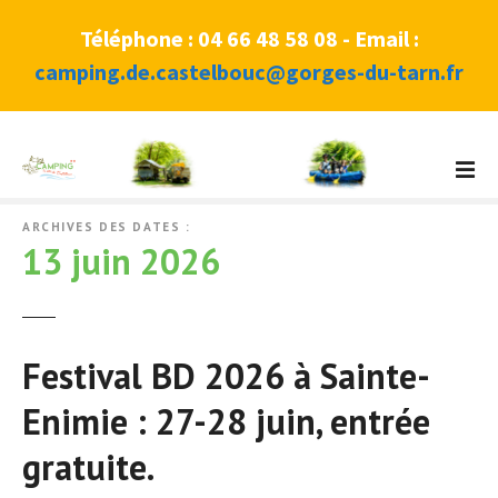
Téléphone : 04 66 48 58 08 - Email :
camping.de.castelbouc@gorges-du-tarn.fr
A
l
l
e
ARCHIVES DES DATES :
13 juin 2026
r
a
u
c
Festival BD 2026 à Sainte-
o
n
Enimie : 27-28 juin, entrée
t
e
gratuite.
n
u