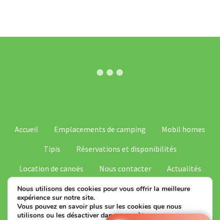
N
a
v
i
g
a
Accueil
Emplacements de camping
Mobil homes
t
SV
Tipis
Réservations et disponibilités
i
IT
Location de canoës
Nous contacter
Actualités
o
ES
FAQ – Questions fréquentes
Nous utilisons des cookies pour vous offrir la meilleure
NL
expérience sur notre site.
n
Vous pouvez en savoir plus sur les cookies que nous
© CAMPING LE SITE DE CASTELBOUC - 2026
DE
utilisons ou les désactiver dans
paramètres
.